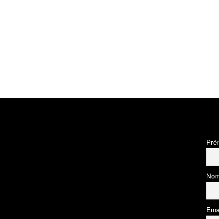
Pré
No
Ema