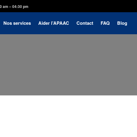
30 am – 04:30 pm
Nos services
Aider l’APAAC
Contact
FAQ
Blog
Accueil
A propos de l’APAAC
Objectifs
Nos Valeurs
Histoire du Logo
Secteur d’Intervention
A propos
Histoire de l’APAAC
Problématique
Nos partenaires
Nos services
Aider l’APAAC
Contact
FAQ